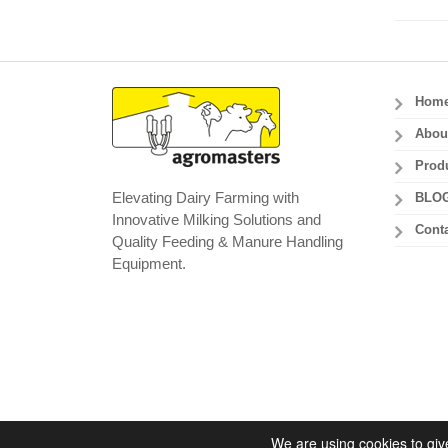
Hom
Abou
Prod
Elevating Dairy Farming with
BLO
Innovative Milking Solutions and
Conta
Quality Feeding & Manure Handling
Equipment.
We are using cookies to giv