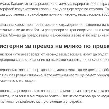
омана. Капацитетът на резервоара може да варира от 500 литра 
терфлай изпускателен клапан, също от неръждаема стомана. Тр
дат доставени с трансферна помпа от неръждаема стомана 230V
шата гъвкавост при проектиране и изграждане ни позволява да о
стояние сме да изработим резервоари за транспортиране на мляк
ойки. Можем да предоставим и аксесоари и връзки по желание н
истерни за превоз на мляко по проек
анспортните резервоари от неръждаема стомана могат да бъдат
дходящи са за съхранение на всякакви хранителни, енологични
зервоарите за транспортиране на мляко могат да се доставят о
с или без ръчна спирачка. Като алтернатива те ще бъдат оборуд
ижението с мотокари.
новата на резервоарите за пренос на мляко има четири места за
обити, нарязани и монтирани болта. Клиентите трябва да осигуря
висимост от крайното му приложение и употреба.