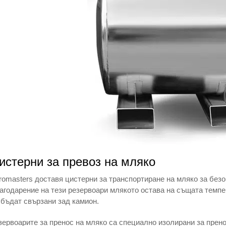
истерни за превоз на мляко
romasters доставя цистерни за транспортиране на мляко за безо
агодарение на тези резервоари млякото остава на същата темпе
 бъдат свързани зад камион.
зервоарите за пренос на мляко са специално изолирани за прен