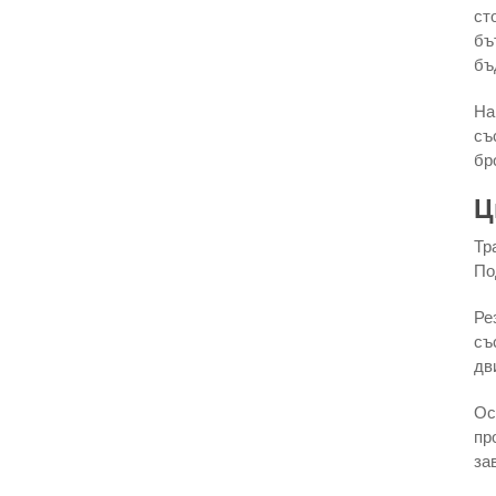
ст
бъ
бъ
На
съ
бр
Ц
Тр
По
Ре
съ
дв
Ос
пр
за