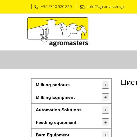
+30 2310 520 820
info@agromasters.gr
Цист
Milking parlours
+
Milking Equipment
+
Automation Solutions
+
Feeding equipment
+
Barn Equipment
+