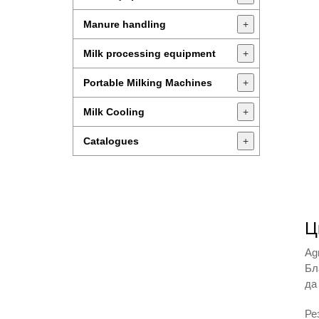
Manure handling
+
Milk processing equipment
+
Portable Milking Machines
+
Milk Cooling
+
Catalogues
+
Ц
Ag
Бл
да
Ре