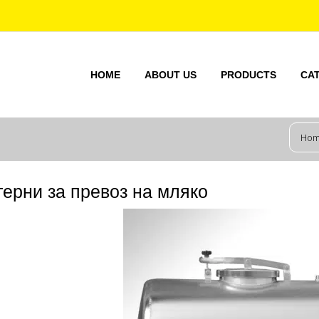
HOME
ABOUT US
PRODUCTS
CA
Ho
ерни за превоз на мляко