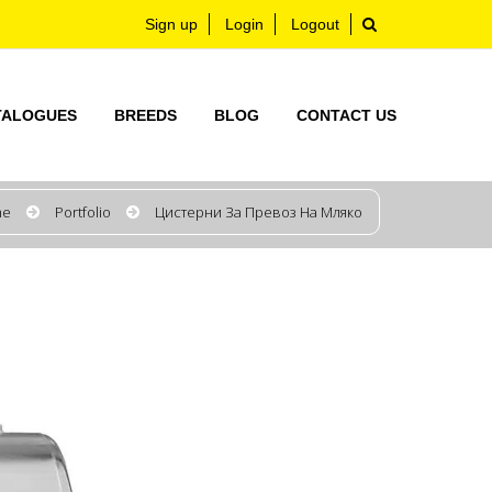
Sign up
Login
Logout
TALOGUES
BREEDS
BLOG
CONTACT US
me
Portfolio
Цистерни За Превоз На Мляко