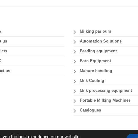
e
Milking parlours
t us
Automation Solutions
ucts
Feeding equipment
G
Barn Equipment
ct us
Manure handling
Milk Cooling
Milk processing equipment
Portable Milking Machines
Catalogues
e you the best experience on our website.