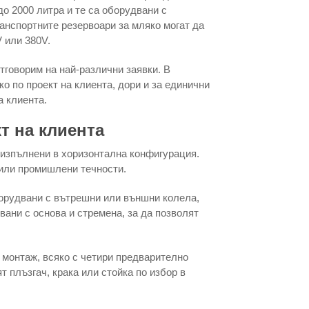
до 2000 литра и те са оборудвани с
анспортните резервоари за мляко могат да
 или 380V.
тговорим на най-различни заявки. В
о по проект на клиента, дори и за единични
а клиента.
т на клиента
 изпълнени в хоризонтална конфигурация.
 или промишлени течности.
борудвани с вътрешни или външни колела,
вани с основа и стремена, за да позволят
 монтаж, всяко с четири предварително
т плъзгач, крака или стойка по избор в