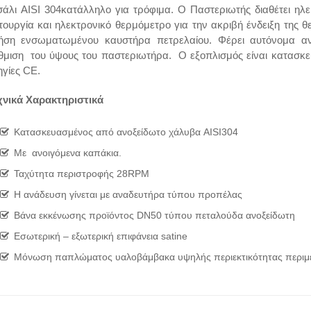
σάλι AISI 304κατάλληλο για τρόφιμα. Ο Παστεριωτής διαθέτει ηλε
ιτουργία και ηλεκτρονικό θερμόμετρο για την ακριβή ένδειξη της 
ήση ενσωματωμένου καυστήρα πετρελαίου. Φέρει αυτόνομα αν
θμιση του ύψους του παστεριωτήρα. Ο εξοπλισμός είναι κατασκ
ηγίες CE.
χνικά Χαρακτηριστικά
Κατασκευασμένος από ανoξείδωτο χάλυβα AISI304
Με ανοιγόμενα καπάκια.
Ταχύτητα περιστροφής 28RPM
H ανάδευση γίνεται με αναδευτήρα τύπου προπέλας
Βάνα εκκένωσης προϊόντος DN50 τύπου πεταλούδα ανοξείδωτη
Εσωτερική – εξωτερική επιφάνεια satine
Μόνωση παπλώματος υαλοβάμβακα υψηλής περιεκτικότητας περιμε