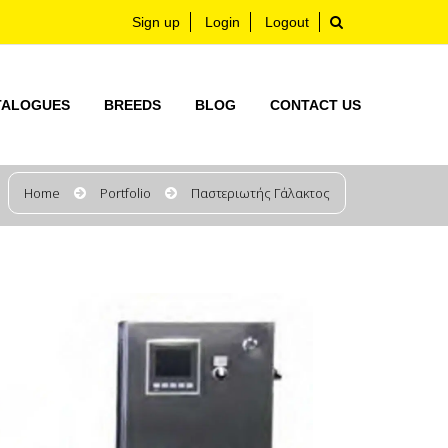
Sign up
Login
Logout
TALOGUES
BREEDS
BLOG
CONTACT US
Home
Portfolio
Παστεριωτής Γάλακτος