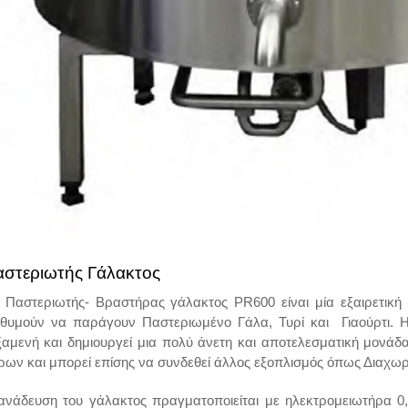
στεριωτής Γάλακτος
Παστεριωτής- Βραστήρας γάλακτος PR600 είναι μία εξαιρετική 
ιθυμούν να παράγουν Παστεριωμένο Γάλα, Τυρί και Γιαούρτι. Η
ξαμενή και δημιουργεί μια πολύ άνετη και αποτελεσματική μονάδα
τρων και μπορεί επίσης να συνδεθεί άλλος εξοπλισμός όπως Διαχωρ
ανάδευση του γάλακτος πραγματοποιείται με ηλεκτρομειωτήρα 0