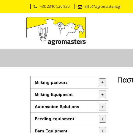
+30 2310 520 820
info@agromasters.gr
Παστ
Milking parlours
+
Milking Equipment
+
Automation Solutions
+
Feeding equipment
+
Barn Equipment
+