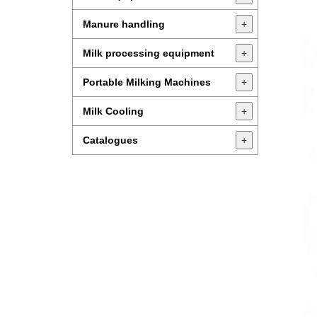
Manure handling
+
Milk processing equipment
+
Portable Milking Machines
+
Milk Cooling
+
Catalogues
+