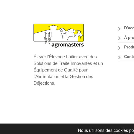
D’acc
À pr
Produ
Élever l'Élevage Laitier avec des
Cont
Solutions de Traite Innovantes et un
Équipement de Qualité pour
l'Alimentation et la Gestion des
Déjections.
Nous utilisons des cookies pou
Copyright 2014 agromasters. - Web Design by
ArtAb