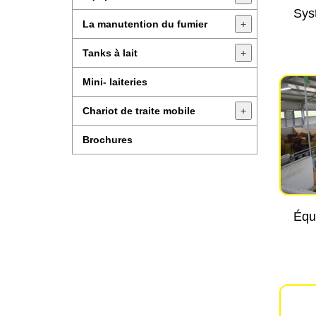
Sys
La manutention du fumier
+
Tanks à lait
+
Mini- laiteries
Chariot de traite mobile
+
Brochures
Équ