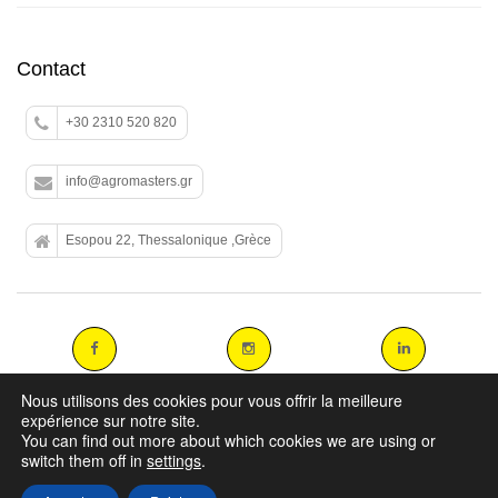
Contact
+30 2310 520 820
info@agromasters.gr
Esopou 22, Thessalonique ,Grèce
Nous utilisons des cookies pour vous offrir la meilleure
expérience sur notre site.
You can find out more about which cookies we are using or
Copyright 2014 agromasters. - Web Design by
ArtAbout.gr
switch them off in
settings
.