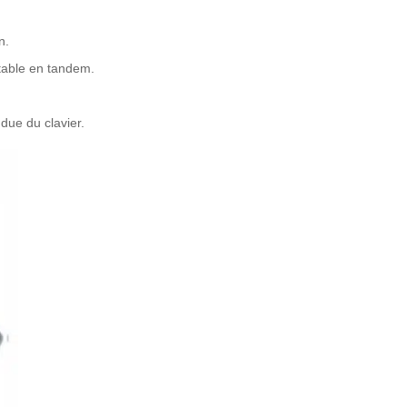
n.
table en tandem.
ndue du clavier.