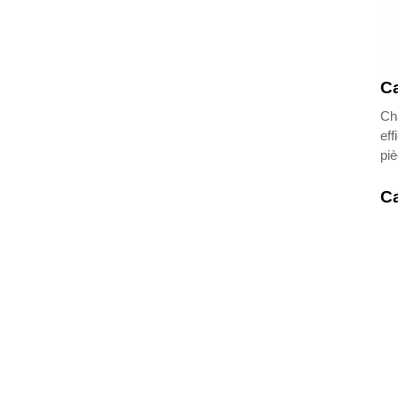
Ca
Cha
eff
piè
Ca