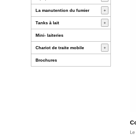
La manutention du fumier
+
Tanks à lait
+
Mini- laiteries
Chariot de traite mobile
+
Brochures
Co
Le 