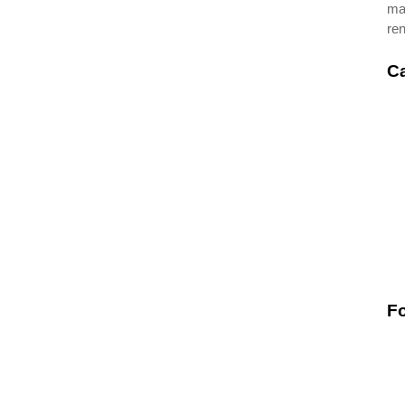
man
ren
Ca
Fo