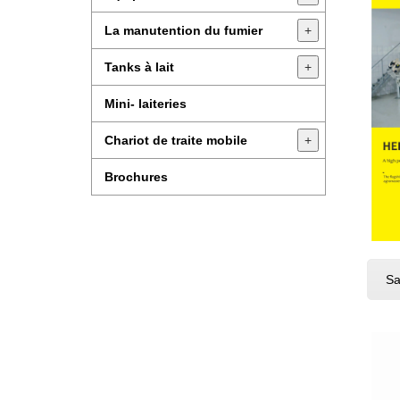
La manutention du fumier
+
Tanks à lait
+
Mini- laiteries
Chariot de traite mobile
+
Brochures
Sa