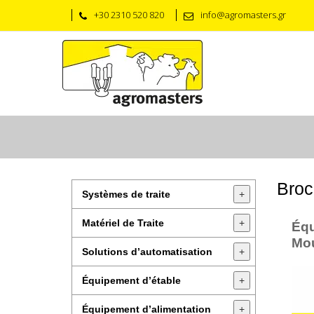
+30 2310 520 820
info@agromasters.gr
Broc
Systèmes de traite
+
Matériel de Traite
+
Éq
Mou
Solutions d’automatisation
+
Équipement d’étable
+
Équipement d’alimentation
+