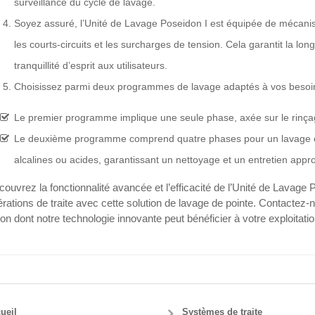
surveillance du cycle de lavage.
Soyez assuré, l’Unité de Lavage Poseidon I est équipée de mécanis
les courts-circuits et les surcharges de tension. Cela garantit la longévi
tranquillité d’esprit aux utilisateurs.
Choisissez parmi deux programmes de lavage adaptés à vos besoi
Le premier programme implique une seule phase, axée sur le rinçage
Le deuxième programme comprend quatre phases pour un lavage com
alcalines ou acides, garantissant un nettoyage et un entretien approf
ouvrez la fonctionnalité avancée et l’efficacité de l’Unité de Lavag
rations de traite avec cette solution de lavage de pointe. Contactez-n
on dont notre technologie innovante peut bénéficier à votre exploitation
ueil
Systèmes de traite