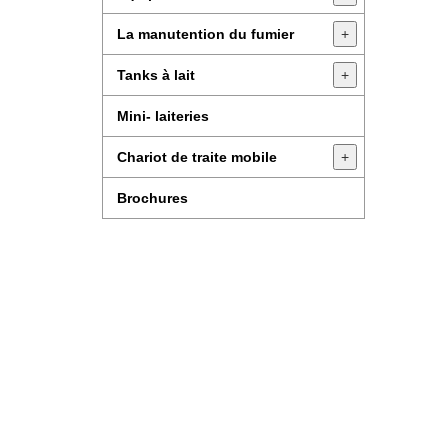
La manutention du fumier
+
Tanks à lait
+
Mini- laiteries
Chariot de traite mobile
+
Brochures