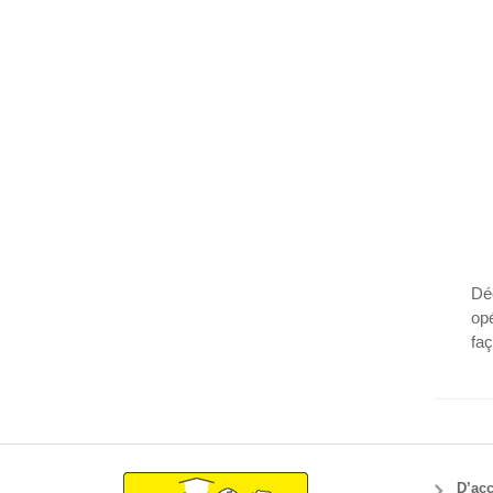
Déc
opé
faç
D’acc