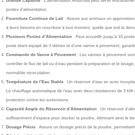
Grande Capacité
: L’alimentateur Ambrosia peut servir efficacem
postes d’alimentation.
Fourniture Continue de Lait
: Assure aux animaux un approvisionn
à leurs besoins en nourriture à tout moment, quelle que soit la de
Plusieurs Postes d’Alimentation
: Peut accueillir jusqu’à 10 post
poste étant équipé de 3 tétines et d’une vanne à pincement, garantiss
Commande de Vanne à Pincement
: Les vannes à pincement sont 
contrôler le flux de lait ou d’eau pendant la préparation et le lavage
normal/de récirculation…
Température de l’Eau Stable
: Un réservoir d’eau en acier inoxydab
Le chauffage automatique de l’eau avec deux résistances de 3 kW
protection contre les surtensions.
Capacité Ample du Réservoir d’Alimentation
: Un réservoir d’ali
suffisamment d’espace pour stocker la poudre, éliminant ainsi le be
Dosage Précis
: Assure un dosage précis de la poudre, permettant 