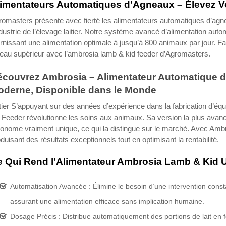
imentateurs Automatiques d’Agneaux – Élevez Vo
romasters présente avec fierté les alimentateurs automatiques d’ag
ndustrie de l’élevage laitier. Notre système avancé d’alimentation autom
rnissant une alimentation optimale à jusqu’à 800 animaux par jour. Fa
eau supérieur avec l’ambrosia lamb & kid feeder d’Agromasters.
couvrez Ambrosia – Alimentateur Automatique de
derne, Disponible dans le Monde
ier S’appuyant sur des années d’expérience dans la fabrication d’équ
 Feeder révolutionne les soins aux animaux. Sa version la plus ava
onome vraiment unique, ce qui la distingue sur le marché. Avec Ambro
duisant des résultats exceptionnels tout en optimisant la rentabilité.
 Qui Rend l’Alimentateur Ambrosia Lamb & Kid 
Automatisation Avancée : Élimine le besoin d’une intervention co
assurant une alimentation efficace sans implication humaine.
Dosage Précis : Distribue automatiquement des portions de lait en f