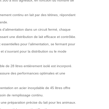
ent 300 à 800 agneaux, en fonction du nombre de
ement continu en lait par des tétines, répondant
mande.
es d’alimentation dans un circuit fermé, chaque
ant une distribution de lait efficace et contrôlée.
essentielles pour l’alimentation, se fermant pour
, et s’ouvrant pour la distribution ou le mode
le de 28 litres entièrement isolé est incorporé.
 assure des performances optimales et une
mentation en acier inoxydable de 45 litres offre
soin de remplissage continu.
une préparation précise du lait pour les animaux.