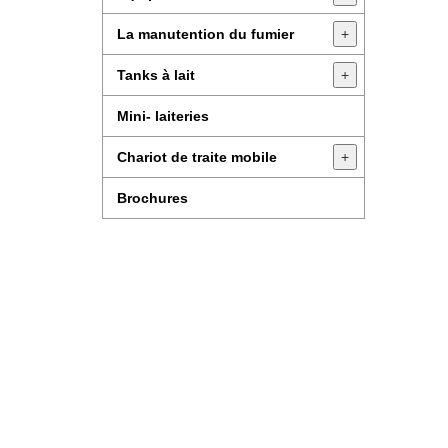
La manutention du fumier
+
Tanks à lait
+
Mini- laiteries
Chariot de traite mobile
+
Brochures