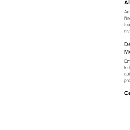
Al
Ag
l’i
fou
niv
Dé
Mo
Ent
kid
aut
pro
Ce