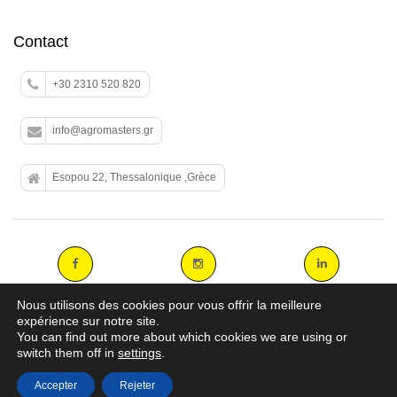
Contact
+30 2310 520 820
info@agromasters.gr
Esopou 22, Thessalonique ,Grèce
Nous utilisons des cookies pour vous offrir la meilleure
expérience sur notre site.
You can find out more about which cookies we are using or
Copyright 2014 agromasters. - Web Design by
ArtAbout.gr
switch them off in
settings
.
Accepter
Rejeter