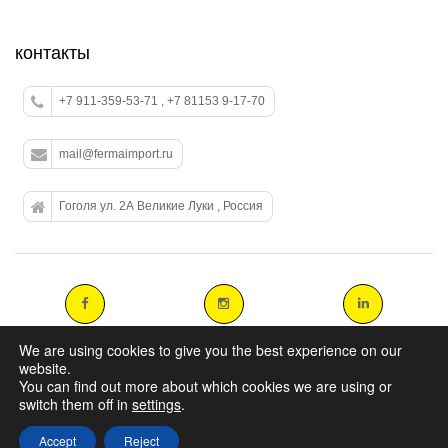
контакты
+7 911-359-53-71 , +7 81153 9-17-70
mail@fermaimport.ru
Гоголя ул. 2А Великие Луки , Россия
We are using cookies to give you the best experience on our
website.
You can find out more about which cookies we are using or
Copyright 2014 agromasters. - Web Design by
ArtAbout.gr
switch them off in
settings
.
Accept
Reject