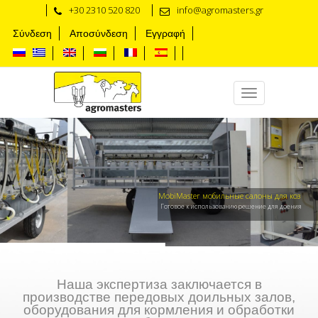
+30 2310 520 820
info@agromasters.gr
Σύνδεση
Αποσύνδεση
Εγγραφή
MobiMaster мобильные салоны для коз
Готовое к использованию решение для доения
Наша экспертиза заключается в
производстве передовых доильных залов,
оборудования для кормления и обработки