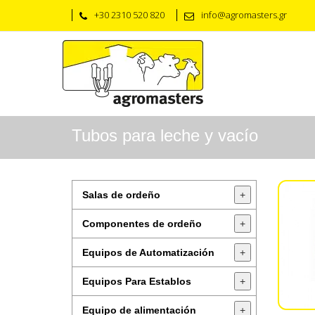
+30 2310 520 820
info@agromasters.gr
Tubos para leche y vacío
Salas de ordeño
+
Componentes de ordeño
+
Equipos de Automatización
+
Equipos Para Establos
+
Equipo de alimentación
+