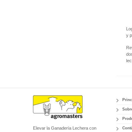
Log
y p
Rev
dos
lec
Princ
Sobr
Prod
Elevar la Ganadería Lechera con
Cont