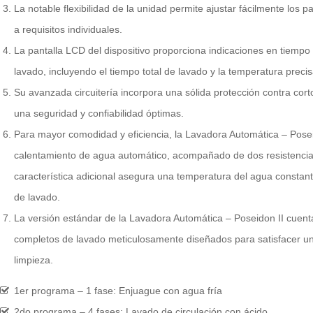
La notable flexibilidad de la unidad permite ajustar fácilmente los
a requisitos individuales.
La pantalla LCD del dispositivo proporciona indicaciones en tiempo 
lavado, incluyendo el tiempo total de lavado y la temperatura preci
Su avanzada circuitería incorpora una sólida protección contra cort
una seguridad y confiabilidad óptimas.
Para mayor comodidad y eficiencia, la Lavadora Automática – Posei
calentamiento de agua automático, acompañado de dos resistencias
característica adicional asegura una temperatura del agua constan
de lavado.
La versión estándar de la Lavadora Automática – Poseidon II cuen
completos de lavado meticulosamente diseñados para satisfacer u
limpieza.
1er programa – 1 fase: Enjuague con agua fría
2do programa – 4 fases: Lavado de circulación con ácido