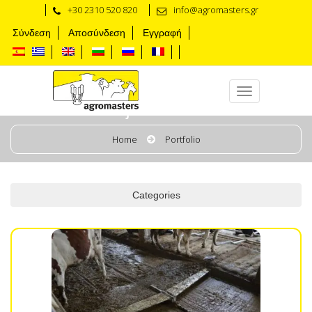
+30 2310 520 820
info@agromasters.gr
Σύνδεση
Αποσύνδεση
Εγγραφή
Manejo de estiércol
Home
Portfolio
Categories