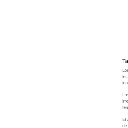
Ta
Los
lec
ino
Los
irr
te
El 
de