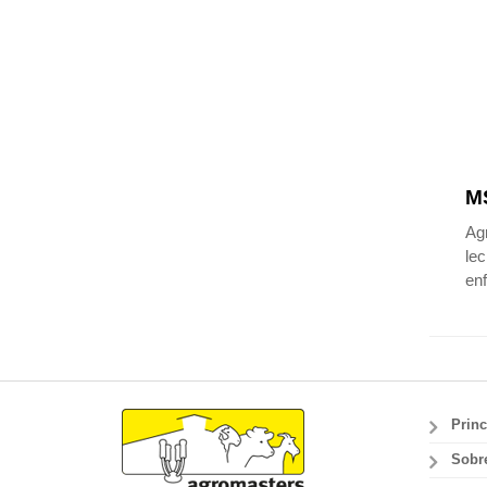
MS
Agr
lec
enf
Princ
Sobr