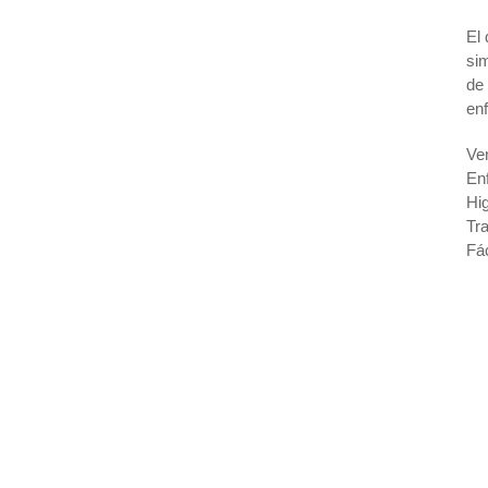
El 
sim
de
enf
Ven
Enf
Hig
Tra
Fác