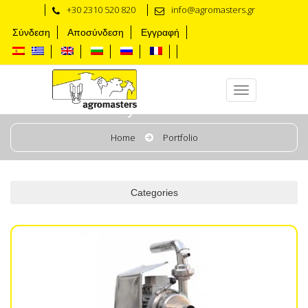
+30 2310 520 820
info@agromasters.gr
Σύνδεση
Αποσύνδεση
Εγγραφή
Bombas y filtros de leche
Home
Portfolio
Categories