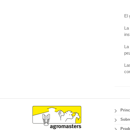
El 
La 
ins
La 
pe
Las
con
Princ
Sobr
Prod