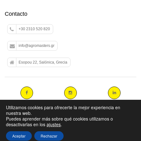
Contacto
+30 2310 520 820
info@agromasters.gr
Esopou 22, Salónica, Grecia
Utilizamos cookies para ofrecerte la mejor experiencia en
nuestra web.
Puedes aprender más sobre qué cookies utilizamos o
Copyright 2014 agromasters. - Web Design by
ArtAbout.gr
desactivarlas en los
ajustes
.
Aceptar
Rechazar