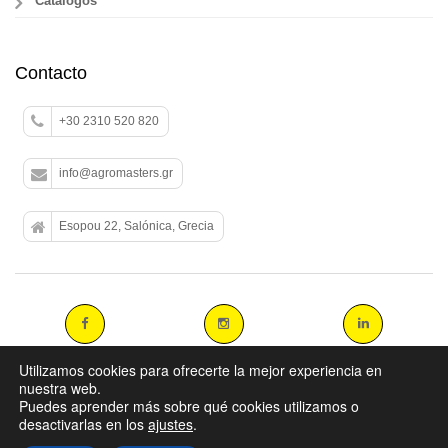
Catálogos
Contacto
+30 2310 520 820
info@agromasters.gr
Esopou 22, Salónica, Grecia
Utilizamos cookies para ofrecerte la mejor experiencia en
nuestra web.
Puedes aprender más sobre qué cookies utilizamos o
Copyright 2014 agromasters. - Web Design by
ArtAbout.gr
desactivarlas en los
ajustes
.