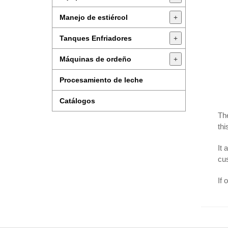
Manejo de estiércol
+
Tanques Enfriadores
+
Máquinas de ordeño
+
Procesamiento de leche
Catálogos
Th
thi
It 
cus
If 