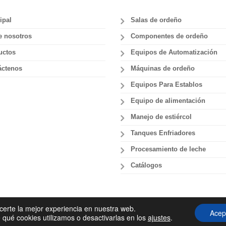
ipal
Salas de ordeño
e nosotros
Componentes de ordeño
uctos
Equipos de Automatización
áctenos
Máquinas de ordeño
Equipos Para Establos
Equipo de alimentación
Manejo de estiércol
Tanques Enfriadores
Procesamiento de leche
Catálogos
certe la mejor experiencia en nuestra web.
Acep
out.gr
ué cookies utilizamos o desactivarlas en los
ajustes
.