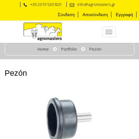
+30 2310 520 820
info@agromasters.gr
Σύνδεση
Αποσύνδεση
Εγγραφή
Home
Portfolio
Pezón
Pezón