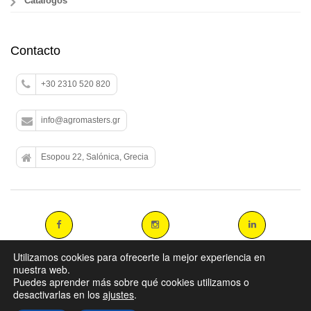
Catálogos
Contacto
+30 2310 520 820
info@agromasters.gr
Esopou 22, Salónica, Grecia
Utilizamos cookies para ofrecerte la mejor experiencia en
nuestra web.
Puedes aprender más sobre qué cookies utilizamos o
Copyright 2014 agromasters. - Web Design by
ArtAbout.gr
desactivarlas en los
ajustes
.