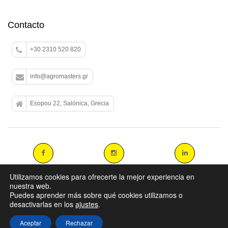
Contacto
+30 2310 520 820
info@agromasters.gr
Esopou 22, Salónica, Grecia
Utilizamos cookies para ofrecerte la mejor experiencia en
nuestra web.
Puedes aprender más sobre qué cookies utilizamos o
Copyright 2014 agromasters. - Web Design by
ArtAbout.gr
desactivarlas en los
ajustes
.
Aceptar
Rechazar