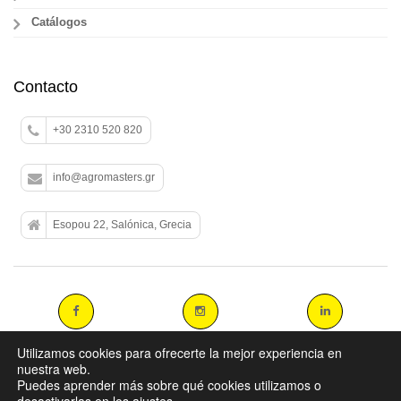
Catálogos
Contacto
+30 2310 520 820
info@agromasters.gr
Esopou 22, Salónica, Grecia
Utilizamos cookies para ofrecerte la mejor experiencia en
nuestra web.
Puedes aprender más sobre qué cookies utilizamos o
Copyright 2014 agromasters. - Web Design by
ArtAbout.gr