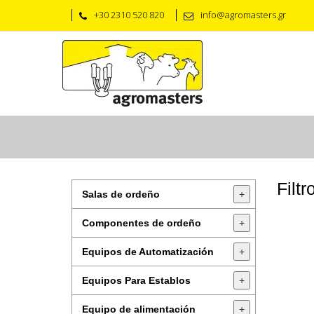
+30 2310 520 820
info@agromasters.gr
Filt
Salas de ordeño
+
Componentes de ordeño
+
Equipos de Automatización
+
Equipos Para Establos
+
Equipo de alimentación
+