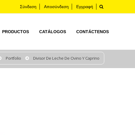
Σύνδεση
Αποσύνδεση
Εγγραφή
PRODUCTOS
CATÁLOGOS
CONTÁCTENOS
Portfolio
Divisor De Leche De Ovino Y Caprino