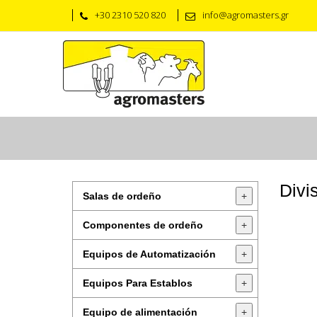
+30 2310 520 820
info@agromasters.gr
Divi
Salas de ordeño
+
Componentes de ordeño
+
Equipos de Automatización
+
Equipos Para Establos
+
Equipo de alimentación
+