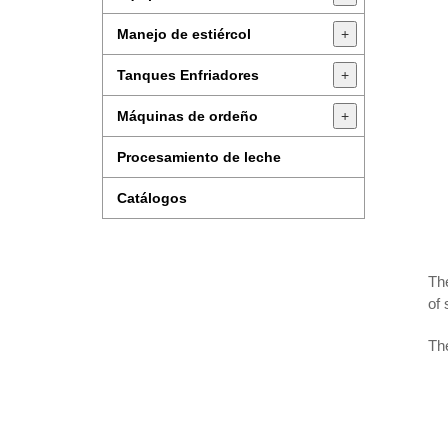
Manejo de estiércol
+
Tanques Enfriadores
+
Máquinas de ordeño
+
Procesamiento de leche
Catálogos
The
of 
The