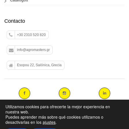
Catálogos
Contacto
+30 2310 520 820
info@agromasters.gr
Esopou 22, Salónica, Grecia
Utilizamos cookies para ofrecerte la mejor experiencia en
nuestra web.
Puedes aprender más sobre qué cookies utilizamos o
Copyright 2014 agromasters. - Web Design by
ArtAbout.gr
desactivarlas en los
ajustes
.