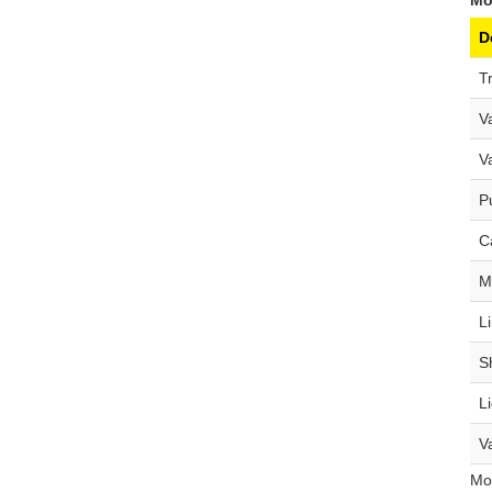
Mo
D
Tr
V
V
Pu
C
M
L
S
Li
V
Mos