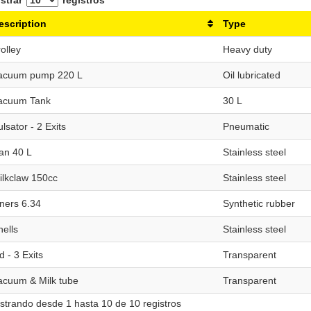
strar
registros
escription
Type
olley
Heavy duty
acuum pump 220 L
Oil lubricated
acuum Tank
30 L
lsator - 2 Exits
Pneumatic
an 40 L
Stainless steel
ilkclaw 150cc
Stainless steel
iners 6.34
Synthetic rubber
hells
Stainless steel
d - 3 Exits
Transparent
acuum & Milk tube
Transparent
trando desde 1 hasta 10 de 10 registros