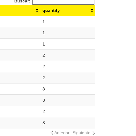
Buscar:
quantity
1
1
1
2
2
2
8
8
2
8
Anterior
Siguiente