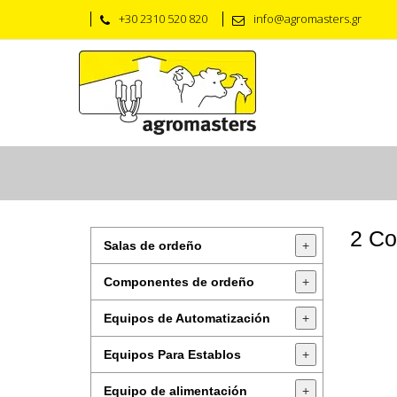
+30 2310 520 820
info@agromasters.gr
2 Co
Salas de ordeño
+
Componentes de ordeño
+
Equipos de Automatización
+
Equipos Para Establos
+
Equipo de alimentación
+