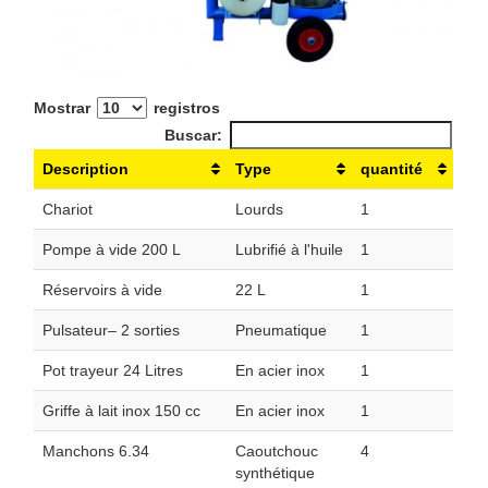
Mostrar
registros
Buscar:
Description
Type
quantité
Chariot
Lourds
1
Pompe à vide 200 L
Lubrifié à l'huile
1
Réservoirs à vide
22 L
1
Pulsateur– 2 sorties
Pneumatique
1
Pot trayeur 24 Litres
En acier inox
1
Griffe à lait inox 150 cc
En acier inox
1
Manchons 6.34
Caoutchouc
4
synthétique