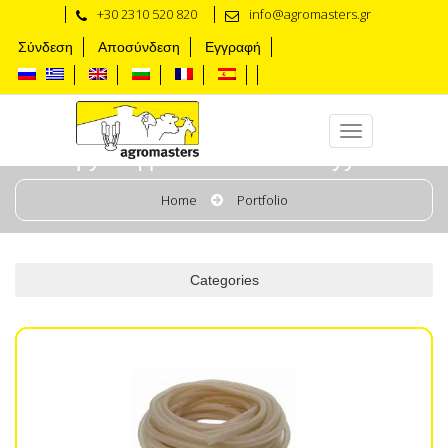
+30 2310 520 820
info@agromasters.gr
Σύνδεση
Αποσύνδεση
Εγγραφή
Трубы для молока и вакуума
Home
Portfolio
Categories