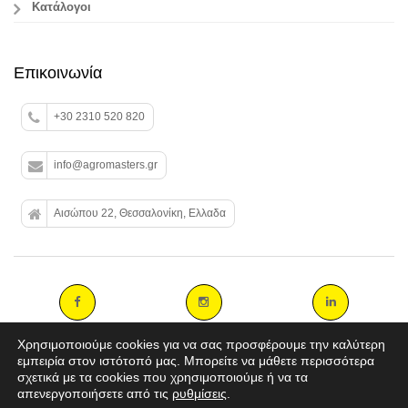
Κατάλογοι
Επικοινωνία
+30 2310 520 820
info@agromasters.gr
Αισώπου 22, Θεσσαλονίκη, Ελλαδα
Χρησιμοποιούμε cookies για να σας προσφέρουμε την καλύτερη
εμπειρία στον ιστότοπό μας. Μπορείτε να μάθετε περισσότερα
σχετικά με τα cookies που χρησιμοποιούμε ή να τα
Copyright 2014 agromasters. - Web Design by
ArtAbout.gr
απενεργοποιήσετε από τις
ρυθμίσεις
.