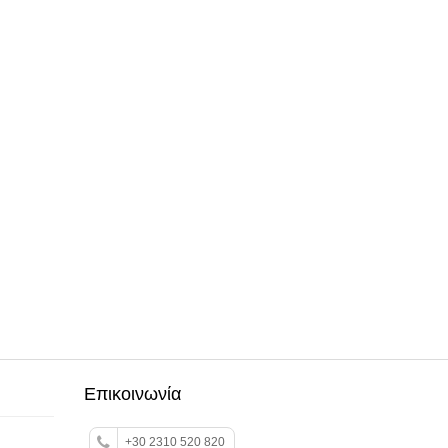
σκοπτη εμπειρία διαδικτυακού τζόγου και διασκέδασης.
α παιχνιδιών καζίνο, όπου κι αν βρίσκεστε.
Επικοινωνία