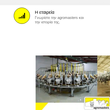
Η εταιρεία
Γνωρίστε την agromasters και
την ιστορία της.