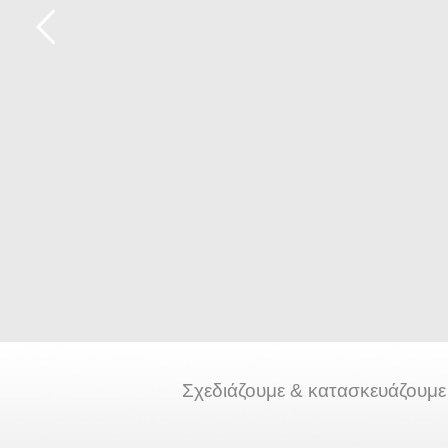
Σχεδιάζουμε & κατασκευάζουμ
Ανακαλύψτε την ποικιλία παιχνιδιών καζίνο και τις κορυφα