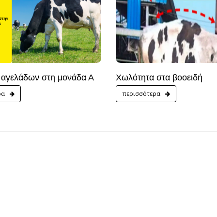
 αγελάδων στη μονάδα Α
Χωλότητα στα βοοειδή
ρα
περισσότερα
ιχνιδιών στο
Winhero
, όπου θα σας καταπλήξουν οι ευπρόσδεκτες π
on 54 casino
μπορείτε να εγγραφείτε εύκολα, να κάνετε γρήγορες
ιστροφές και τα τεράστια τζακπότ στα slots που προσφέρει το
Supe
τεράστια τζακπότ στο
1xbet Greece
, όπου οι συναρπαστικές ευκαιρί
αγωνιστικές αγορές για αθλητικό στοίχημα και καινοτόμα φρουτάκι
τος, μαζί με επιστροφές χρημάτων και συναρπαστικές προωθητικ
οιχηματικες εταιριες
offer irresistible welcome bonuses, exciting ca