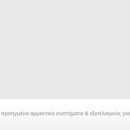
ε προηγμένα αρμεκτικά συστήματα & εξοπλισμούς γι
ίες
στοιχηματικες εταιριες ανω των 18
που προσφέρουν συναρπαστικές