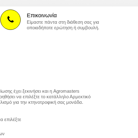
Επικοινωνία
Είμαστε πάντα στη διάθεση σας για
οποιαδήποτε ερώτηση ή συμβουλή.
ίωσης έχει ξεκινήσει και η Agromasters
οηθήσει να επιλέξτε το κατάλληλο Αρμεκτικό
λισμό για την κτηνοτροφική σας μονάδα.
α επιλέξτε
των