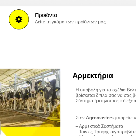
Προϊόντα
Δείτε τη γκάμα των προϊόντων μας
Αρμεκτήρια
H υποβολή για τα σχέδια Βελτ
βρίσκεται δίπλα σας να σας β
Σύστημα ή κτηνοτροφικό εξοπ
Στην
Agromasters
μπορείτε ν
– Αρμεκτικά Συστήματα
– Ταινίες Τροφής αιγοπροβά