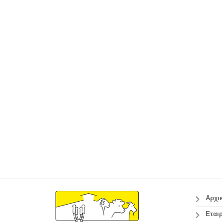
Απολαύστε εύκολη εγγραφή και γρήγορες συναλλαγές στ
Απολαύστε την απόλυτη εμπειρία παιχνιδιού από το κινητό
Αρχι
Εταιρ