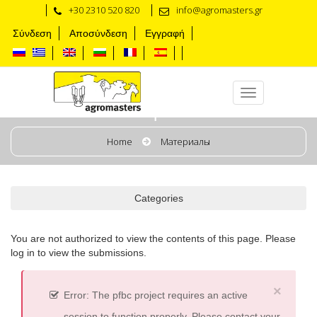
+30 2310 520 820
info@agromasters.gr
Σύνδεση
Αποσύνδεση
Εγγραφή
Материалы
Home
Материалы
Categories
You are not authorized to view the contents of this page. Please
log in to view the submissions.
×
Error: The pfbc project requires an active
session to function properly. Please contact your