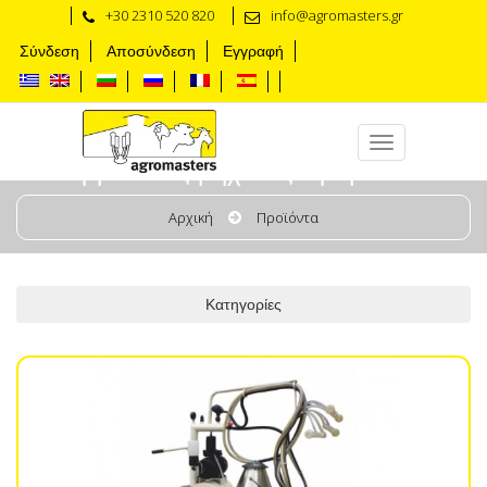
+30 2310 520 820
info@agromasters.gr
Σύνδεση
Αποσύνδεση
Εγγραφή
Αρμεκτικές μηχανές προβάτων
Αρχική
Προϊόντα
Κατηγορίες