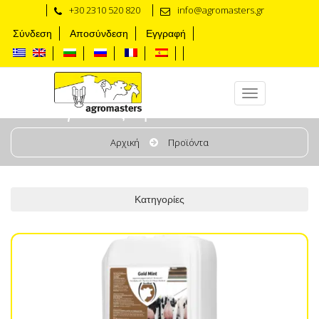
+30 2310 520 820
info@agromasters.gr
Σύνδεση
Αποσύνδεση
Εγγραφή
Αγελάδες Φροντίδα Μαστού
Αρχική
Προϊόντα
Κατηγορίες