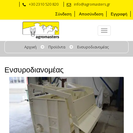
+30 2310 520 820
info@agromasters.gr
Σύνδεση
Αποσύνδεση
Εγγραφή
Αρχική
Προϊόντα
Eνσυροδιανομέας
Eνσυροδιανομέας