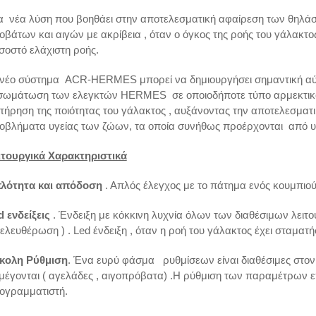
α νέα λύση που βοηθάει στην αποτελεσματική αφαίρεση των θηλά
οβάτων και αιγών με ακρίβεια , όταν ο όγκος της ροής του γάλακτ
σοστό ελάχιστη ροής.
 νέο σύστημα ACR-HERMES μπορεί να δημιουργήσει σημαντική αύ
σωμάτωση των ελεγκτών HERMES σε οποιοδήποτε τύπο αρμεκτικού
ατήρηση της ποιότητας του γάλακτος , αυξάνοντας την αποτελεσματ
οβλήματα υγείας των ζώων, τα οποία συνήθως προέρχονται από 
ιτουργικά Χαρακτηριστικά
λότητα και απόδοση
. Απλός έλεγχος με το πάτημα ενός κουμπιού 
d ενδείξεις
. Ένδειξη με κόκκινη λυχνία όλων των διαθέσιμων λειτο
ελευθέρωση ) . Led ένδειξη , όταν η ροή του γάλακτος έχει σταματήσ
κολη Ρύθμιση
. Ένα ευρύ φάσμα ρυθμίσεων είναι διαθέσιμες στο
μέγονται ( αγελάδες , αιγοπρόβατα) .Η ρύθμιση των παραμέτρων ε
ογραμματιστή.