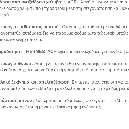
βώτιο από ανοξείδωτο χάλυβα
.Η ACR πλακέτα , ενσωματώνεται 
οξείδωτο χάλυβα , που προσφέρει βέλτιστη στεγανοποίηση και μέγι
νερό .
ιτουργία ερεθίσματος μαστού
. Όταν το ζώο καθυστερεί να δώσει 
εργοποιηθεί αυτόματα. Για να πάρουμε ακόμα & τα τελευταία υπολε
mopulse ενεργοποιείται .
ιμοδότηση
.
HERMES- ACR
έχει επιπλέον εξόδους για σύνδεση μ
ιτουργία Sweep
. Αυτή η λειτουργία θα ενεργοποιήσει αυτόματα το
ελευθέρωσης για να καθαρίσει η γραμμή από τα υπολείμματα του 
λακό ξεκίνημα και απελευθέρωση
. Επιτρέπει στον χειριστή να τ
εργοποιηθεί το κενό . Μαλακή απελευθέρωση είναι η περίοδος μετα
τάσταση ύπνου
. Σε περίπτωση αδράνειας, ο ελεγκτής HERMES θα
ιτυγχάνοντας έτσι τη μέγιστη εξοικονόμηση ενέργειας .