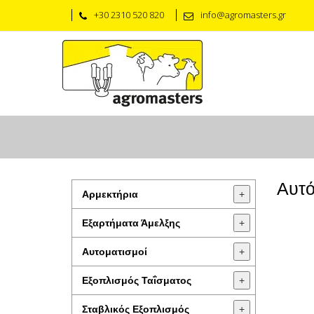
+30 2310 520 820
info@agromasters.gr
Aυτ
Αρμεκτήρια
+
Εξαρτήματα Άμελξης
+
Αυτοματισμοί
+
Εξοπλισμός Ταΐσματος
+
Σταβλικός Εξοπλισμός
+