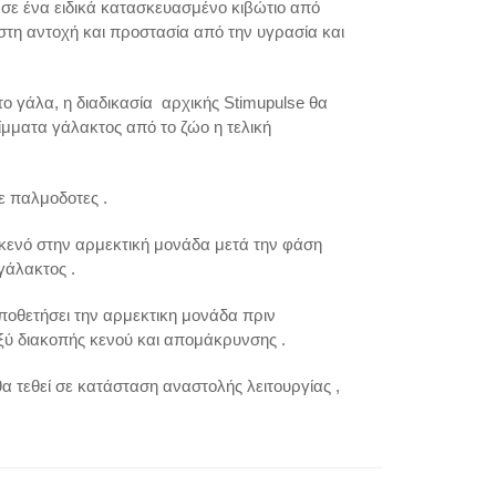
σε ένα ειδικά κατασκευασμένο κιβώτιο από
στη αντοχή και προστασία από την υγρασία και
το γάλα, η διαδικασία αρχικής Stimupulse θα
ίμματα γάλακτος από το ζώο η τελική
ε παλμοδοτες .
 κενό στην αρμεκτική μονάδα μετά την φάση
γάλακτος .
οποθετήσει την αρμεκτικη μονάδα πριν
ξύ διακοπής κενού και απομάκρυνσης .
 τεθεί σε κατάσταση αναστολής λειτουργίας ,