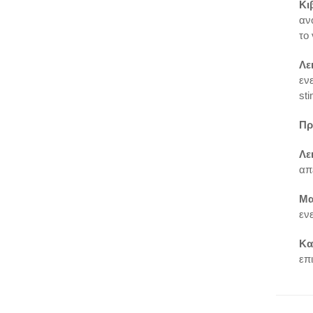
Κι
αν
το 
Λε
εν
sti
Πρ
Λε
απ
Μα
εν
Κα
επ