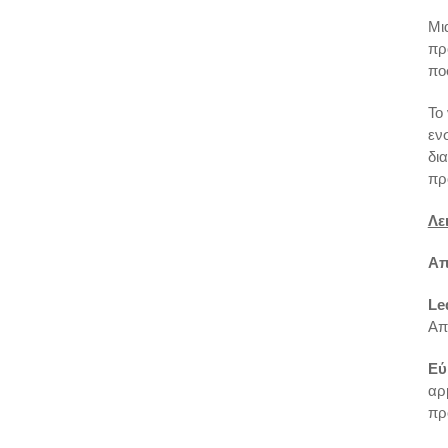
Μι
πρ
πο
Το
εν
δι
πρ
Λε
Απ
Le
Απ
Εύ
αρ
πρ