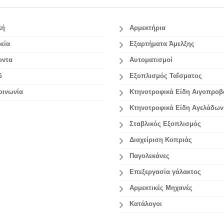
κή
Αρμεκτήρια
εία
Εξαρτήματα Άμελξης
οντα
Αυτοματισμοί
G
Εξοπλισμός Ταΐσματος
οινωνία
Κτηνοτροφικά Είδη Αιγοπρο
Κτηνοτροφικά Είδη Αγελάδων
Σταβλικός Εξοπλισμός
Διαχείριση Κοπριάς
Παγολεκάνες
Επεξεργασία γάλακτος
Aρμεκτικές Μηχανές
Κατάλογοι