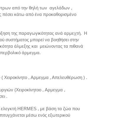
στρων από την θηλή των αγελάδων ,
ος πέσει κάτω από ένα προκαθορισμένο
ξηση της παραγωγικότητας ανά αρμεχτή. Η
 συστήματος μπορεί να βοηθήσει στην
ικότητα άλμεξης και μειώνοντας τα πιθανά
υπερβολικό άρμεγμα.
( Χειροκίνητo , Αρμεγμα , Απελευθέρωση ) .
υργιών (Χειροκίνητοo , Αρμεγμα ,
ει .
ν ελεγκτή HERMES , με βάση τα ζώα που
πιτυγχάνεται μέσω ενός εξωτερικού