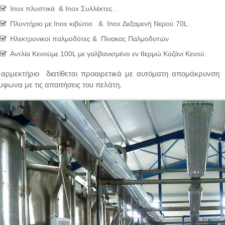
Inox πλυστικά & Inox Συλλέκτες .
Πλυντήριο με Inox κιβώτιο & Inox Δεξαμενή Νερού 70L .
Ηλεκτρονικοί παλμοδότες & Πίνακας Παλμοδοτών
Αντλία Kενούμε 100L με γαλβανισμένο εν θερμώ Καζάνι Κενού.
 αρμεκτήριο διατίθεται προαιρετικά με αυτόματη απομάκρυνση 
μφωνα με τις απαιτήσεις του πελάτη.