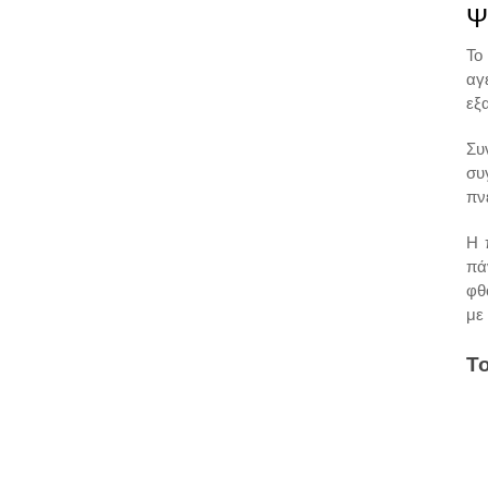
Ψ
Το
αγ
εξ
Συ
συ
πν
Η 
πά
φθ
με
Τ