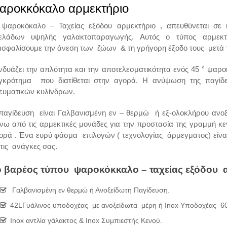
αροκκόκαλο αρμεκτήριο
 ψαροκόκαλο – Ταχείας εξόδου αρμεκτήριο , απευθύνεται σε 
ελάδων υψηλής γαλακτοπαραγωγής. Αυτός ο τύπος αρμεκτι
ασφαλίσουμε την άνεση των ζώων & τη γρήγορη έξοδο τους μετά το
νδυάζει την απλότητα και την αποτελεσματικότητα ενός 45 ° ψαρ
γκρότημα που διατίθεται στην αγορά. Η ανύψωση της παγίδ
ευματικών κυλίνδρων.
παγίδευση είναι Γαλβανισμένη εν – θερμώ ή εξ-ολοκλήρου ανοξε
νω από τις αρμεκτικές μονάδες για την προστασία της γραμμή κ
ορά . Ένα ευρύ φάσμα επιλογών ( τεχνολογίας άρμεγματος) είνα
 τις ανάγκες σας.
ο βαρέος τύπου
ψαροκόκκαλο – ταχείας εξόδου
α
Γαλβανισμένη εν θερμώ ή Ανοξείδωτη Παγίδευση.
42LΓυάλινος υποδοχέας με ανοξείδωτα μέρη ή Inox Υποδοχέας 6
Inox αντλία γάλακτος & Inox Συμπιεστής Κενού.