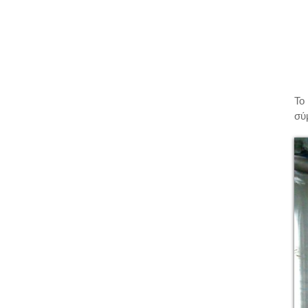
Το
σύ