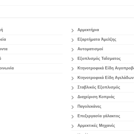
κή
Αρμεκτήρια
εία
Εξαρτήματα Άμελξης
οντα
Αυτοματισμοί
G
Εξοπλισμός Ταΐσματος
οινωνία
Κτηνοτροφικά Είδη Αιγοπρο
Κτηνοτροφικά Είδη Αγελάδων
Σταβλικός Εξοπλισμός
Διαχείριση Κοπριάς
Παγολεκάνες
Επεξεργασία γάλακτος
Aρμεκτικές Μηχανές
Κατάλογοι