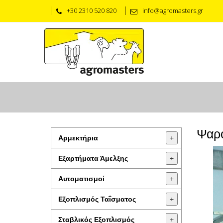
+30 2310 520 820
info@agromasters.gr
Ψαρο
Αρμεκτήρια
+
Εξαρτήματα Άμελξης
+
Αυτοματισμοί
+
Εξοπλισμός Ταΐσματος
+
Σταβλικός Εξοπλισμός
+