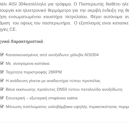
σάλι AISI 304κατάλληλο για τρόφιμα. Ο Παστεριωτής διαθέτει ηλε
ιτουργία και ηλεκτρονικό θερμόμετρο για την ακριβή ένδειξη της 
ήση ενσωματωμένου καυστήρα πετρελαίου. Φέρει αυτόνομα αν
θμιση του ύψους του παστεριωτήρα. Ο εξοπλισμός είναι κατασκ
ηγίες CE.
χνικά Χαρακτηριστικά
Κατασκευασμένος από ανoξείδωτο χάλυβα AISI304
Με ανοιγόμενα καπάκια.
Ταχύτητα περιστροφής 28RPM
H ανάδευση γίνεται με αναδευτήρα τύπου προπέλας
Βάνα εκκένωσης προϊόντος DN50 τύπου πεταλούδα ανοξείδωτη
Εσωτερική – εξωτερική επιφάνεια satine
Μόνωση παπλώματος υαλοβάμβακα υψηλής περιεκτικότητας περιμε