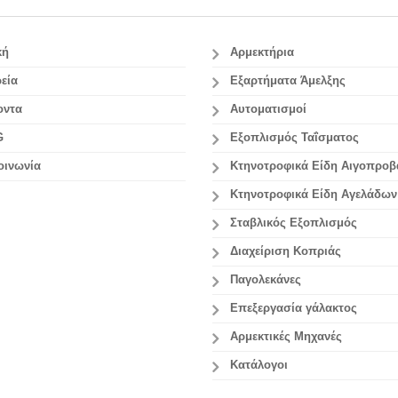
κή
Αρμεκτήρια
εία
Εξαρτήματα Άμελξης
οντα
Αυτοματισμοί
G
Εξοπλισμός Ταΐσματος
οινωνία
Κτηνοτροφικά Είδη Αιγοπρο
Κτηνοτροφικά Είδη Αγελάδων
Σταβλικός Εξοπλισμός
Διαχείριση Κοπριάς
Παγολεκάνες
Επεξεργασία γάλακτος
Aρμεκτικές Μηχανές
Κατάλογοι