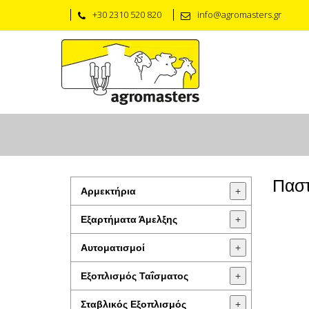
+30 2310 520 820
info@agromasters.gr
Παστ
Αρμεκτήρια
+
Εξαρτήματα Άμελξης
+
Αυτοματισμοί
+
Εξοπλισμός Ταΐσματος
+
Σταβλικός Εξοπλισμός
+