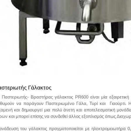
στεριωτής Γάλακτος
Παστεριωτής- Βραστήρας γάλακτος PR600 είναι μία εξαιρετική 
ιθυμούν να παράγουν Παστεριωμένο Γάλα, Τυρί και Γιαούρτι. Η
ξαμενή και δημιουργεί μια πολύ άνετη και αποτελεσματική μονάδα
τρων και μπορεί επίσης να συνδεθεί άλλος εξοπλισμός όπως Διαχωρ
ανάδευση του γάλακτος πραγματοποιείται με ηλεκτρομειωτήρα 0