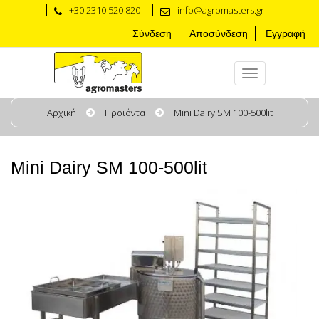
+30 2310 520 820
info@agromasters.gr
Σύνδεση
Αποσύνδεση
Εγγραφή
Αρχική
Προϊόντα
Mini Dairy SM 100-500lit
Mini Dairy SM 100-500lit