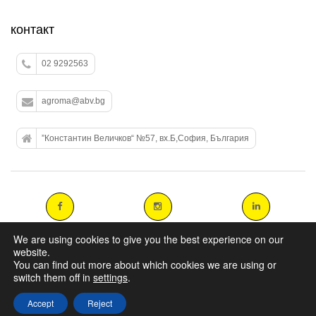
контакт
02 9292563
agroma@abv.bg
”Константин Величков“ №57, вх.Б,София, България
We are using cookies to give you the best experience on our
website.
You can find out more about which cookies we are using or
Copyright 2014 agromasters. - Web Design by
ArtAbout.gr
switch them off in
settings
.
Accept
Reject