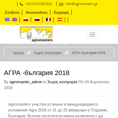
+30 2310 520 820
info@agromasters.gr
Σύνδεση
Αποσύνδεση
Εγγραφή
АГРА -българия 2018
Αρχική
Χωρίς Κατηγορία
АГРА -българия 2018
АГРА -българия 2018
By
agromaster_admin
In
Χωρίς κατηγορία
On 24 Αυγούστου
2018
Agromasters участва успешно в международното
изложение Agra 2018 от 21 до 25 февруари в Плдовив,
България. Всички посетители имаха възможност да