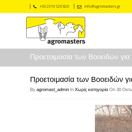
+30 2310 520 820
info@agromasters.gr
Προετοιμασία των Βοοειδών για
Προετοιμασία των Βοοειδών γι
By
agromast_admin
In
Χωρίς κατηγορία
On 30 Οκτω