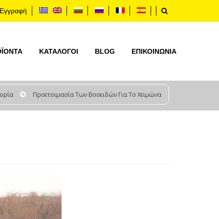
Εγγραφή
ΟΪΟΝΤΑ
ΚΑΤΆΛΟΓΟΙ
BLOG
ΕΠΙΚΟΙΝΩΝΊΑ
ορία
Προετοιμασία Των Βοοειδών Για Το Χειμώνα