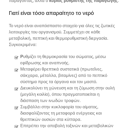
παράγοντας, αλλά ο
κύριος ρυθμιστής της παραγωγής
.
Γιατί είναι τόσο απαραίτητο το νερό
Το νερό είναι αναπόσπαστο στοιχείο για όλες τις ζωτικές
λειτουργίες του οργανισμού. Συμμετέχει σε κάθε
μεταβολική, πεπτική και θερμορυθμιστική διεργασία.
Συγκεκριμένα:
Ρ
υθμίζει τη θερμοκρασία του σώματος, μέσω
εφίδρωσης και αναπνοής.
Μεταφέρει θρεπτικά συστατικά (πρωτεΐνες,
σάκχαρα, μέταλλα, βιταμίνες) από το πεπτικό
σύστημα προς τα όργανα και τον μαστό.
Διευκολύνει τη χώνευση και τη ζύμωση στην ουλή
(μεγάλη κοιλία), όπου πραγματοποιείται η
διάσπαση των ινωδών τροφών.
Συμβάλλει στην κυκλοφορία του αίματος,
διασφαλίζοντας τη μεταφορά ενέργειας και
θρεπτικών ουσιών στα κύτταρα.
Επιτρέπει την αποβολή τοξινών και μεταβολικών