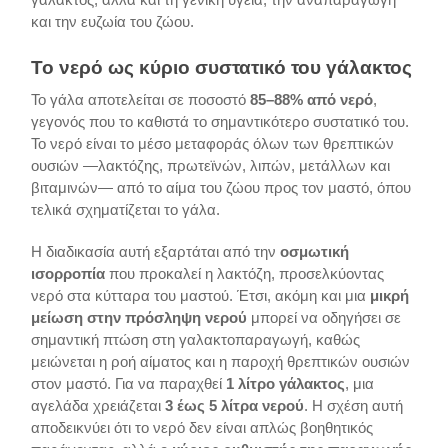
και την ευζωία του ζώου.
Το νερό ως κύριο συστατικό του γάλακτος
Το γάλα αποτελείται σε ποσοστό
85–88% από νερό
,
γεγονός που το καθιστά το σημαντικότερο συστατικό του.
Το νερό είναι το μέσο μεταφοράς όλων των θρεπτικών
ουσιών —λακτόζης, πρωτεϊνών, λιπών, μετάλλων και
βιταμινών— από το αίμα του ζώου προς τον μαστό, όπου
τελικά σχηματίζεται το γάλα.
Η διαδικασία αυτή εξαρτάται από την
οσμωτική
ισορροπία
που προκαλεί η λακτόζη, προσελκύοντας
νερό στα κύτταρα του μαστού. Έτσι, ακόμη και μια
μικρή
μείωση στην πρόσληψη νερού
μπορεί να οδηγήσει σε
σημαντική πτώση στη γαλακτοπαραγωγή, καθώς
μειώνεται η ροή αίματος και η παροχή θρεπτικών ουσιών
στον μαστό. Για να παραχθεί
1 λίτρο γάλακτος
, μια
αγελάδα χρειάζεται
3 έως 5 λίτρα νερού
. Η σχέση αυτή
αποδεικνύει ότι το νερό δεν είναι απλώς βοηθητικός