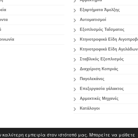
κή
Αρμεκτήρια
εία
Εξαρτήματα Άμελξης
οντα
Αυτοματισμοί
G
Εξοπλισμός Ταΐσματος
οινωνία
Κτηνοτροφικά Είδη Αιγοπρο
Κτηνοτροφικά Είδη Αγελάδων
Σταβλικός Εξοπλισμός
Διαχείριση Κοπριάς
Παγολεκάνες
Επεξεργασία γάλακτος
Aρμεκτικές Μηχανές
Κατάλογοι
ν καλύτερη εμπειρία στον ιστότοπό μας. Μπορείτε να μάθετε
out.gr