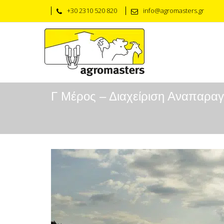
+30 2310 520 820
info@agromasters.gr
Γ Μέρος – Διαχείριση Αναπαρα