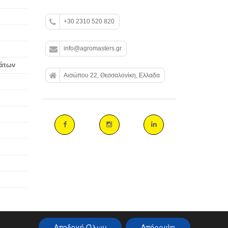
+30 2310 520 820
info@agromasters.gr
βάτων
Αισώπου 22, Θεσσαλονίκη, Ελλαδα
Αποδοχή Όλων
Απόρριψη