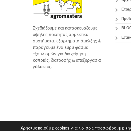
Αρχι
Εταιρ
Προϊ
Σχεδιάζουμε και κατασκευάζουμε
BLO
υψηλής ποιότητας αρμεκτικά
Επικ
συστήματα, εξαρτήματα άμελξης &
παράγουμε ένα ευρύ φάσμα
εξοπλισμών για διαχείρηση
κοπριάς, διατροφής & επεξεργασία
γάλακτος.
Χρησιμοποιούμε cookies για να σας προσφέρουμε τη
Copyright 2014 agromasters. - Web Design by
ArtAb