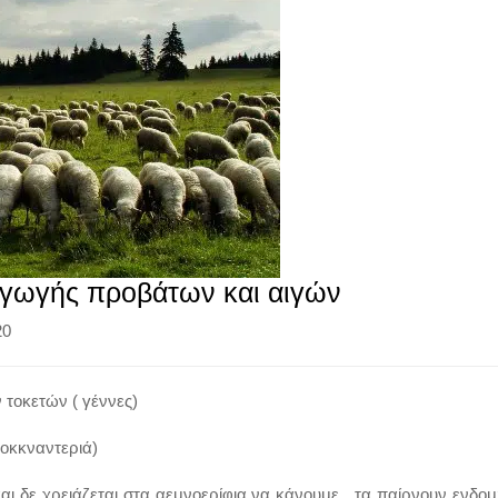
αγωγής προβάτων και αιγών
20
τοκετών ( γέννες)
κοκκναντεριά)
και δε χρειάζεται στα αεμνοερίφια να κάνουμε , τα παίρνουν ενδο