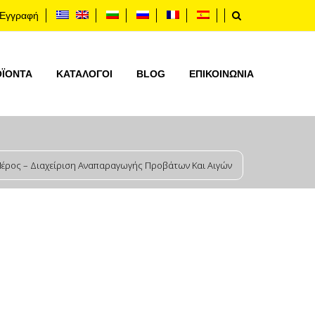
Εγγραφή
ΟΪΟΝΤΑ
ΚΑΤΆΛΟΓΟΙ
BLOG
ΕΠΙΚΟΙΝΩΝΊΑ
Μέρος – Διαχείριση Αναπαραγωγής Προβάτων Και Αιγών