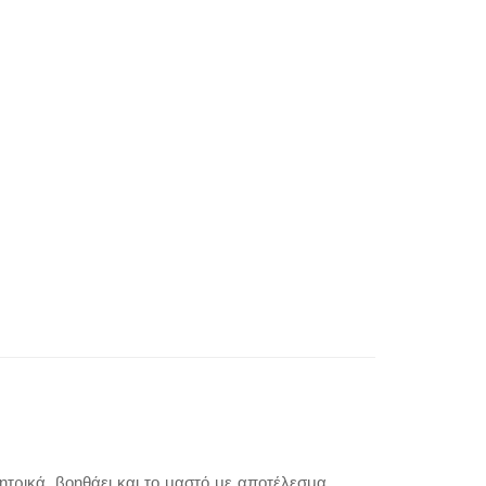
μητρικά, βοηθάει και το μαστό με αποτέλεσμα