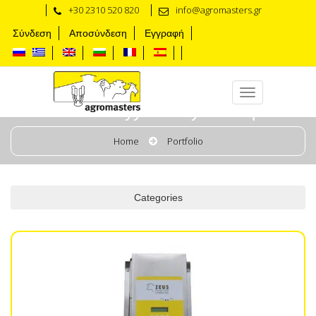
+30 2310 520 820
info@agromasters.gr
Σύνδεση
Αποσύνδεση
Εγγραφή
Линия вакуума и пульсатора
Home
Portfolio
Categories