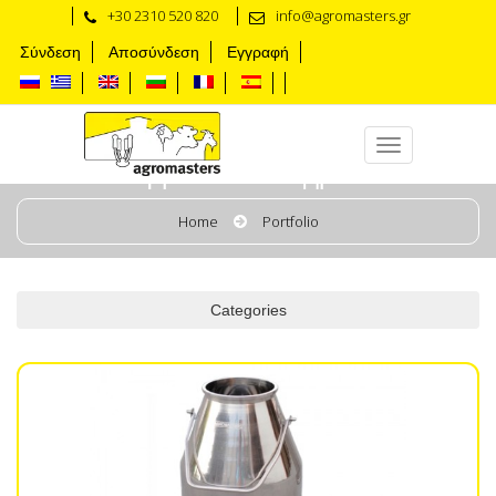
+30 2310 520 820
info@agromasters.gr
Σύνδεση
Αποσύνδεση
Εγγραφή
Доильное ведро
Home
Portfolio
Categories