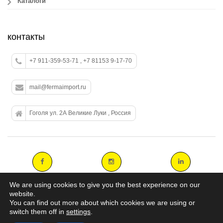
Каталоги
контакты
+7 911-359-53-71 , +7 81153 9-17-70
mail@fermaimport.ru
Гоголя ул. 2А Великие Луки , Россия
We are using cookies to give you the best experience on our
website.
You can find out more about which cookies we are using or
Copyright 2014 agromasters. - Web Design by
ArtAbout.gr
switch them off in
settings
.