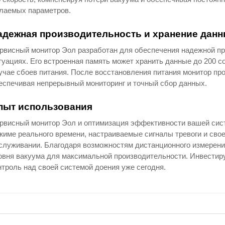
лаемых параметров.
адежная производительность и хранение дан
рвисный монитор Эол разработан для обеспечения надежной п
туациях. Его встроенная память может хранить данные до 200 
учае сбоев питания. После восстановления питания монитор пр
еспечивая непрерывный мониторинг и точный сбор данных.
пыт использования
рвисный монитор Эол и оптимизация эффективности вашей сист
жиме реального времени, настраиваемые сигналы тревоги и сво
служивании. Благодаря возможностям дистанционного измерени
овня вакуума для максимальной производительности. Инвестир
нтроль над своей системой доения уже сегодня.