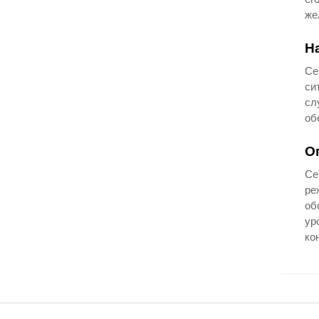
же
Н
Се
си
сл
об
О
Се
ре
об
ур
ко