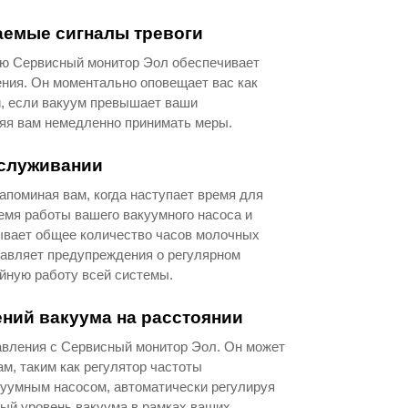
аемые сигналы тревоги
ю Сервисный монитор Эол обеспечивает
ения. Он моментально оповещает вас как
и, если вакуум превышает ваши
яя вам немедленно принимать меры.
бслуживании
поминая вам, когда наступает время для
емя работы вашего вакуумного насоса и
тывает общее количество часов молочных
тавляет предупреждения о регулярном
йную работу всей системы.
ний вакуума на расстоянии
авления с Сервисный монитор Эол. Он может
м, таким как регулятор частоты
куумным насосом, автоматически регулируя
ный уровень вакуума в рамках ваших