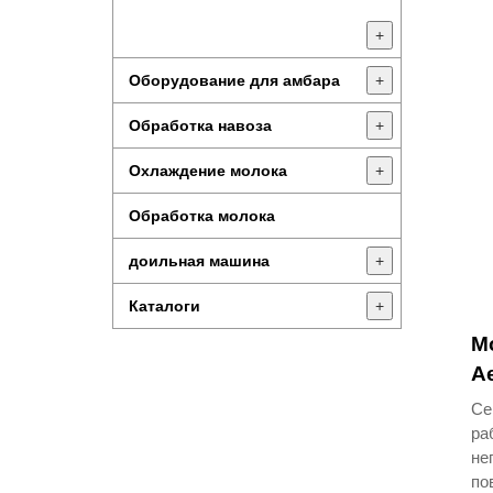
+
Оборудование для амбара
+
Обработка навоза
+
Охлаждение молока
+
Обработка молока
доильная машина
+
Каталоги
+
М
A
Се
ра
не
по