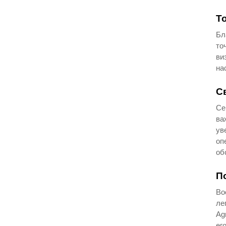
Т
Бл
то
ви
на
С
Се
ва
ув
оп
об
П
Во
ле
Ag
ег