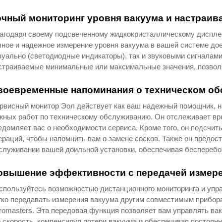
очный мониторинг уровня вакуума и настраив
агодаря своему подсвеченному жидкокристаллическому диспле
чное и надежное измерение уровня вакуума в вашей системе до
зуально (светодиодные индикаторы), так и звуковыми сигналам
страиваемые минимальные или максимальные значения, позвол
воевременные напоминания о техническом о
рвисный монитор Эол действует как ваш надежный помощник, на
жных работ по техническому обслуживанию. Он отслеживает вр
едомляет вас о необходимости сервиса. Кроме того, он подсчи
ераций, чтобы напомнить вам о замене сосков. Также он предос
служивании вашей доильной установки, обеспечивая бесперебо
овышение эффективности с передачей измере
спользуйтесь возможностью дистанционного мониторинга и упр
гко передавать измерения вакуума другим совместимым прибора
romasters. Эта передовая функция позволяет вам управлять ва
о скорость, компенсируя потери вакуума и обеспечивая постоян