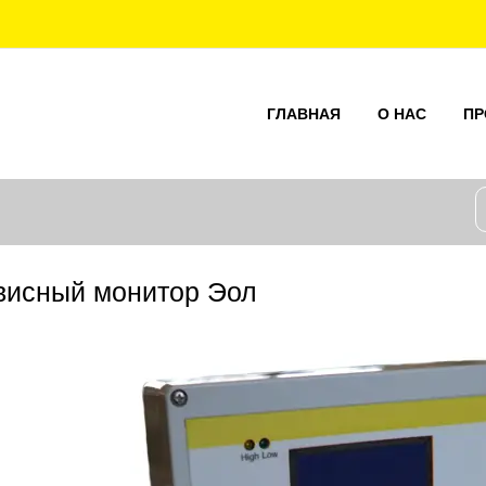
ГЛАВНАЯ
О НАС
ПР
висный монитор Эол