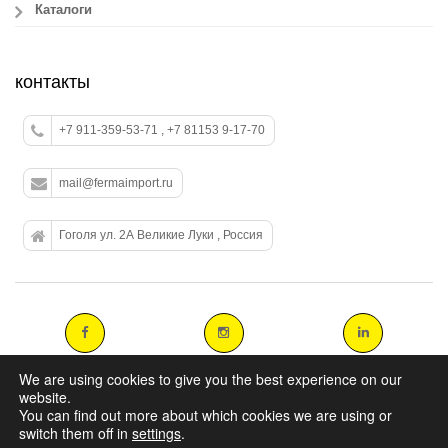
Каталоги
контакты
+7 911-359-53-71 , +7 81153 9-17-70
mail@fermaimport.ru
Гоголя ул. 2А Великие Луки , Россия
We are using cookies to give you the best experience on our
website.
You can find out more about which cookies we are using or
Copyright 2014 agromasters. - Web Design by
ArtAbout.gr
switch them off in
settings
.