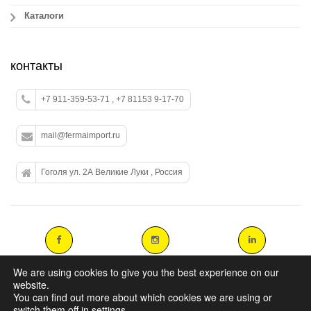
Каталоги
контакты
+7 911-359-53-71 , +7 81153 9-17-70
mail@fermaimport.ru
Гоголя ул. 2А Великие Луки , Россия
We are using cookies to give you the best experience on our
website.
You can find out more about which cookies we are using or
Copyright 2014 agromasters. - Web Design by
ArtAbout.gr
switch them off in
settings
.