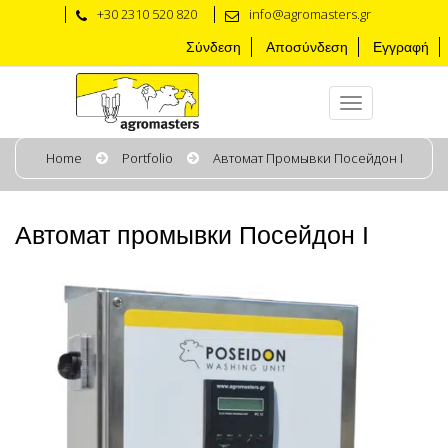
+30 2310 520 820
info@agromasters.gr
Σύνδεση
Αποσύνδεση
Εγγραφή
Home
Portfolio
Автомат Промывки Посейдон I
Автомат промывки Посейдон I