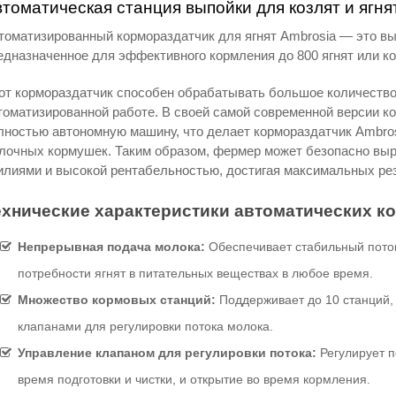
томатическая станция выпойки для козлят и ягня
томатизированный кормораздатчик для ягнят Ambrosia — это в
едназначенное для эффективного кормления до 800 ягнят или ко
от кормораздатчик способен обрабатывать большое количество
томатизированной работе. В своей самой современной версии к
лностью автономную машину, что делает кормораздатчик Ambros
лочных кормушек. Таким образом, фермер может безопасно вы
илиями и высокой рентабельностью, достигая максимальных рез
ехнические характеристики автоматических к
Непрерывная подача молока:
Обеспечивает стабильный поток
потребности ягнят в питательных веществах в любое время.
Множество кормовых станций:
Поддерживает до 10 станций, 
клапанами для регулировки потока молока.
Управление клапаном для регулировки потока:
Регулирует п
время подготовки и чистки, и открытие во время кормления.