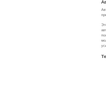
Ав
Ав
пр
Эт
ав
по
мо
ус
Т